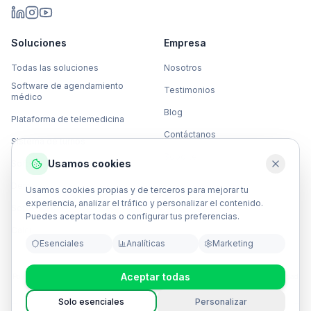
Soluciones
Empresa
Todas las soluciones
Nosotros
Software de agendamiento
Testimonios
médico
Blog
Plataforma de telemedicina
Contáctanos
Sistema de turnos
Soporte
Usamos cookies
Software de gestión quirúrgica
Iniciar sesión
COCO Reservas
Demanda inducida
Usamos cookies propias y de terceros para mejorar tu
experiencia, analizar el tráfico y personalizar el contenido.
Software de OCR clínico
Puedes aceptar todas o configurar tus preferencias.
Calculadora de ROI
Esenciales
Analíticas
Marketing
Aceptar todas
Política de privacidad
Términos y condiciones
Tratamiento de datos
Política de seguridad
ANS
Documentación API
Estado del servicio
Solo esenciales
Personalizar