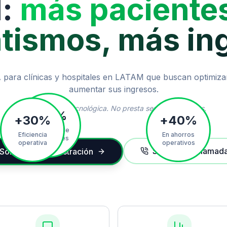
:
más paciente
tismos, más in
 para clínicas y hospitales en LATAM que buscan optimiza
aumentar sus ingresos.
Plataforma tecnológica. No presta servicios médicos.
+
40
%
+
30
%
+
95
%
En ahorros
Eficiencia
Asistencia de
operativos
operativa
los pacientes
Solicite una llamad
Solicite su demostración