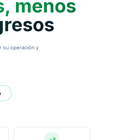
s, menos
gresos
r su operación y
a