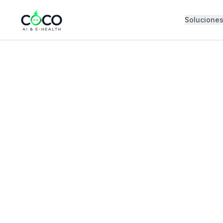
Solucione
Español
English